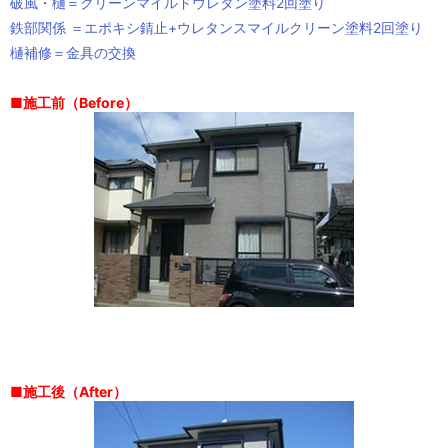
破風・樋＝クリーンマイルドウレタン塗料2回塗り
鉄部関係 ＝エポキシ錆止+ウレタンスマイルクリーン塗料2回塗り
樋補修＝金具の交換
■施工前（Before）
■施工後（After）