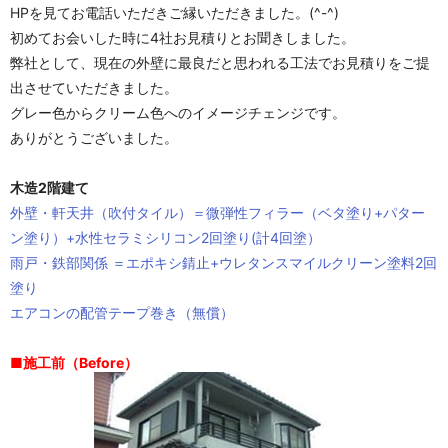
HPを見てお電話いただきご縁いただきました。(^-^)
初めてお会いした時に4社お見積りとお聞きしました。
弊社として、現在の外壁に最良だと思われる工法でお見積りをご提
出させていただきました。
グレー色からクリーム色へのイメージチェンジです。
ありがとうございました。
木造2階建て
外壁・軒天井（吹付タイル）＝微弾性フィラー（ベタ塗り+パター
ン塗り）+水性セラミシリコン2回塗り(計4回塗）
雨戸・鉄部関係 ＝エポキシ錆止+ウレタンスマイルクリーン塗料2回
塗り
エアコンの配管テープ巻き（無償）
■施工前（Before）