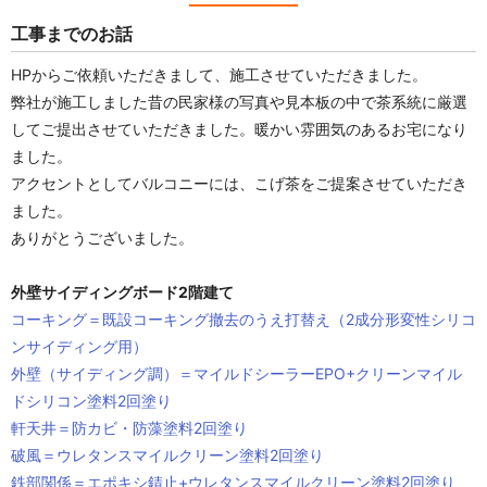
工事までのお話
HPからご依頼いただきまして、施工させていただきました。
弊社が施工しました昔の民家様の写真や見本板の中で茶系統に厳選
してご提出させていただきました。暖かい雰囲気のあるお宅になり
ました。
アクセントとしてバルコニーには、こげ茶をご提案させていただき
ました。
ありがとうございました。
外壁サイディングボード2階建て
コーキング＝既設コーキング撤去のうえ打替え（2成分形変性シリコ
ンサイディング用）
外壁（サイディング調）＝マイルドシーラーEPO+クリーンマイル
ドシリコン塗料2回塗り
軒天井＝防カビ・防藻塗料2回塗り
破風＝ウレタンスマイルクリーン塗料2回塗り
鉄部関係＝エポキシ錆止+ウレタンスマイルクリーン塗料2回塗り