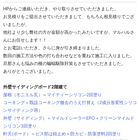
HPからご連絡いただき、やり取りさせていただきました。
お見積りをご提出させていただきまして、もちろん相見積りでござ
いましたが、
他社より少し弊社の方が金額が高かったみたいですが、マルハルさ
んにお任せします！！
とお電話いただき、さらに身が引き締まりました。
数回の施工方法や色の打ち合わせなどを重ねて施工に入りました。
旦那さんも悩みの種の蝙蝠駆除対策もさせていただきました。
ありがとうございました。
外壁サイディングボード2階建て
屋根（モニエル瓦）＝マイティーシリコン2回塗り
コーキング＝既設コーキング撤去のうえ打替え（2成分形変性シリコ
ンサイディング用）
外壁（サイディング）＝マイルドシーラーEPO＋クリーンマイルド
シリコン3回塗り
軒天(ボード）＝ビス部は錆止め＋防カビ・防藻塗料2回塗り