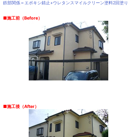
鉄部関係＝エポキシ錆止+ウレタンスマイルクリーン塗料2回塗り
■施工前（Before）
■施工後（After）