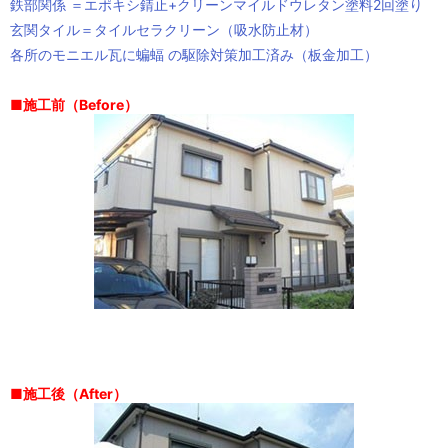
鉄部関係 ＝エポキシ錆止+クリーンマイルドウレタン塗料2回塗り
玄関タイル＝タイルセラクリーン（吸水防止材）
各所のモニエル瓦に蝙蝠 の駆除対策加工済み（板金加工）
■施工前（Before）
■施工後（After）