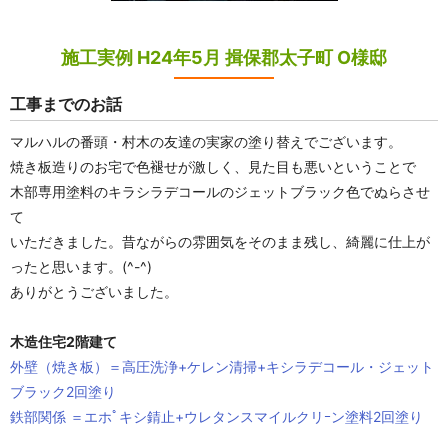
施工実例 H24年5月 揖保郡太子町 O様邸
工事までのお話
マルハルの番頭・村木の友達の実家の塗り替えでございます。
焼き板造りのお宅で色褪せが激しく、見た目も悪いということで
木部専用塗料のキラシラデコールのジェットブラック色でぬらさせ
て
いただきました。昔ながらの雰囲気をそのまま残し、綺麗に仕上が
ったと思います。(^-^)
ありがとうございました。
木造住宅2階建て
外壁（焼き板）＝高圧洗浄+ケレン清掃+キシラデコール・ジェット
ブラック2回塗り
鉄部関係 ＝エホﾟキシ錆止+ウレタンスマイルクリｰン塗料2回塗り