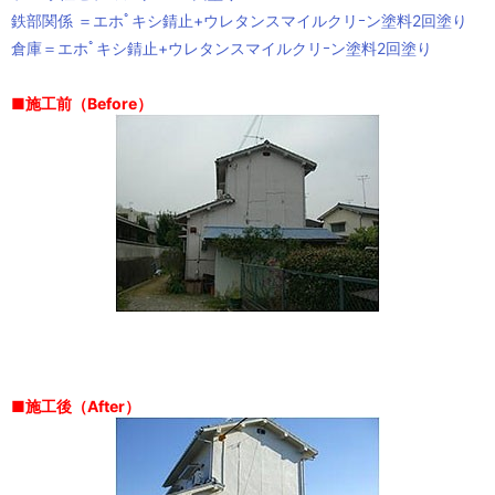
鉄部関係 ＝エホﾟキシ錆止+ウレタンスマイルクリｰン塗料2回塗り
倉庫＝エホﾟキシ錆止+ウレタンスマイルクリｰン塗料2回塗り
■施工前（Before）
■施工後（After）