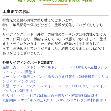
工事までのお話
得意先の監督のお宅の塗り替えでございます。
特に、破風部分の傷みがひどく、塗膜が劣化してハゲておりまし
た。
サイディングボード（外壁）の目地のコーキングは弾力性が無くカ
チカチに固くなり、機能を成していない状態でございまして、塗替
えをさせていただきました。色の配色の感覚だけをお聞きしてこち
らで、色決めさせていただきました。綺麗になりましたよね)^o^(
ありがとうございました。
外壁サイディングボード2階建て
屋根（カラｰヘﾞスト）＝マイルドシーラーEPO+縁切り+屋根フレッ
シュシリコン2回塗り
コーキング＝既設コｰキンクﾞ撤去のうえ打替え（2成分形変性シリコ
ンサイテﾞィンクﾞ用）
外壁（サイテﾞィンクﾞ）＝マイルドシーラーEPO＋クリーンマイル
ドシリコン3回塗り
軒天(ホﾞｰトﾞ）＝ビス部は錆止め＋防カビ・防藻塗料2回塗り
鉄部関係 ＝エホﾟキシ錆止+クリーンマイルドウレタン塗料2回塗り