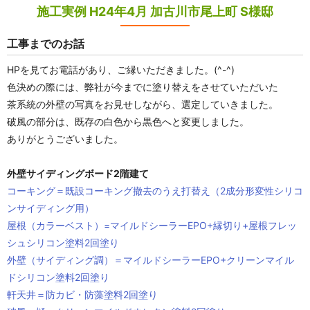
施工実例 H24年4月 加古川市尾上町 S様邸
工事までのお話
HPを見てお電話があり、ご縁いただきました。(^-^)
色決めの際には、弊社が今までに塗り替えをさせていただいた
茶系統の外壁の写真をお見せしながら、選定していきました。
破風の部分は、既存の白色から黒色へと変更しました。
ありがとうございました。
外壁サイディングボード2階建て
コーキング＝既設コーキング撤去のうえ打替え（2成分形変性シリコ
ンサイディング用）
屋根（カラーベスト）=マイルドシーラーEPO+縁切り+屋根フレッ
シュシリコン塗料2回塗り
外壁（サイディング調）＝マイルドシーラーEPO+クリーンマイル
ドシリコン塗料2回塗り
軒天井＝防カビ・防藻塗料2回塗り